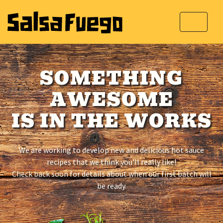
SOMETHING
AWESOME
IS IN THE WORKS
We are working to develop new and delicious hot sauce
recipes that we think you'll really like!
Check back soon for details about when our first batch will
be ready.